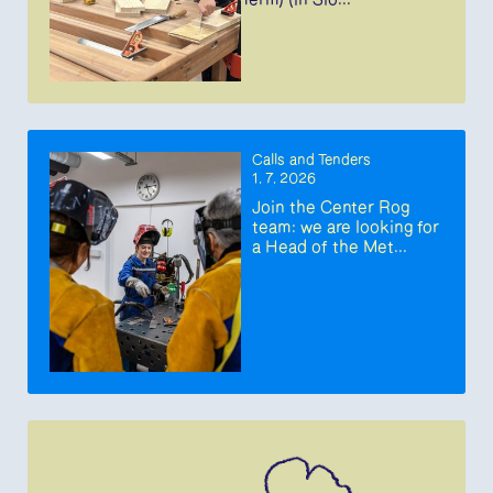
Calls and Tenders
1. 7. 2026
Join the Center Rog
team: we are looking for
a Head of the Met...