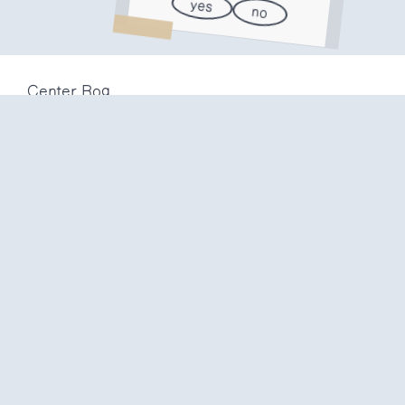
yes
no
Center Rog
Trubarjeva 72
1000 Ljubljana
Slovenija
info@center-rog.si
+386 (0)1 320 56 10
Center Rog
mon-fri
8:00 – 22:00
sat
8:00 – 18:00
sun
closed
Production labs
mon-fri
10:00 – 20:00
sat
10:00 – 16:00
sun
closed