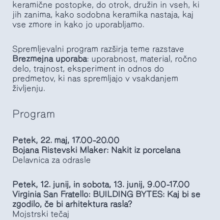
keramične postopke, do otrok, družin in vseh, ki
jih zanima, kako sodobna keramika nastaja, kaj
vse zmore in kako jo uporabljamo.
Spremljevalni program razširja teme razstave
Brezmejna uporaba
: uporabnost, material, ročno
delo, trajnost, eksperiment in odnos do
predmetov, ki nas spremljajo v vsakdanjem
življenju.
Program
Petek, 22. maj, 17.00–20.00
Bojana Ristevski Mlaker: Nakit iz porcelana
Delavnica za odrasle
Petek, 12. junij, in sobota, 13. junij, 9.00–17.00
Virginia San Fratello: BUILDING BYTES: Kaj bi se
zgodilo, če bi arhitektura rasla?
Mojstrski tečaj