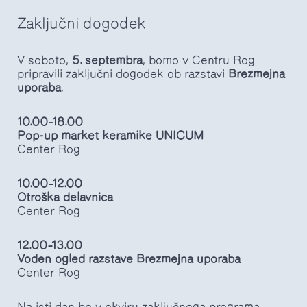
Zaključni dogodek
V soboto,
5. septembra
, bomo v Centru Rog
pripravili zaključni dogodek ob razstavi
Brezmejna
uporaba
.
10.00–18.00
Pop-up market keramike UNICUM
Center Rog
10.00–12.00
Otroška delavnica
Center Rog
12.00–13.00
Voden ogled razstave Brezmejna uporaba
Center Rog
Na isti dan bo v okviru zaključnega programa