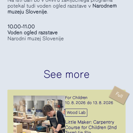
potekal tudi voden ogled razstave v
Narodnem
muzeju Slovenije
.
10.00–11.00
Voden ogled razstave
Narodni muzej Slovenije
See more
Full
For Children
10. 8. 2026 do 13. 8. 2026
Wood Lab
Little Maker: Carpentry
Course for Children (2nd
Term) (in Slo...