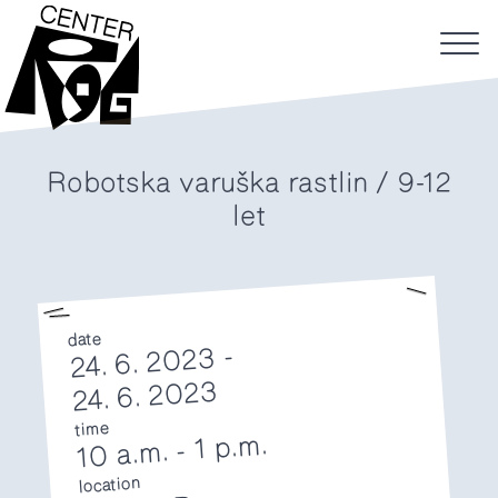
Robotska varuška rastlin / 9-12
let
date
24. 6. 2023 -
24. 6. 2023
time
1 p.m.
-
10 a.m.
location