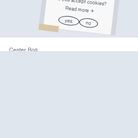
Do you accept cookies?
Read more
yes
no
Center Rog
Trubarjeva 72
1000 Ljubljana
Slovenija
info@center-rog.si
+386 (0)1 320 56 10
Center Rog
mon-fri
8:00 – 22:00
sat
8:00 – 18:00
sun
closed
Production labs
mon-fri
10:00 – 20:00