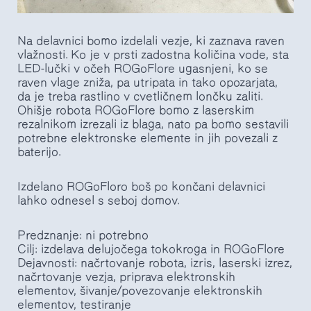
Na delavnici bomo izdelali vezje, ki zaznava raven
vlažnosti. Ko je v prsti zadostna količina vode, sta
LED-lučki v očeh ROGoFlore ugasnjeni, ko se
raven vlage zniža, pa utripata in tako opozarjata,
da je treba rastlino v cvetličnem lončku zaliti.
Ohišje robota ROGoFlore bomo z laserskim
rezalnikom izrezali iz blaga, nato pa bomo sestavili
potrebne elektronske elemente in jih povezali z
baterijo.
Izdelano ROGoFloro boš po končani delavnici
lahko odnesel s seboj domov.
Predznanje: ni potrebno
Cilj: izdelava delujočega tokokroga in ROGoFlore
Dejavnosti: načrtovanje robota, izris, laserski izrez,
načrtovanje vezja, priprava elektronskih
elementov, šivanje/povezovanje elektronskih
elementov, testiranje