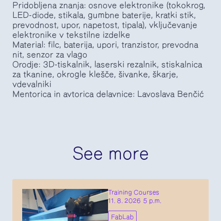
Pridobljena znanja: osnove elektronike (tokokrog,
LED-diode, stikala, gumbne baterije, kratki stik,
prevodnost, upor, napetost, tipala), vključevanje
elektronike v tekstilne izdelke
Material: filc, baterija, upori, tranzistor, prevodna
nit, senzor za vlago
Orodje: 3D-tiskalnik, laserski rezalnik, stiskalnica
za tkanine, okrogle klešče, šivanke, škarje,
vdevalniki
Mentorica in avtorica delavnice: Lavoslava Benčić
See more
Training Courses
11. 8. 2026 5 p.m.
FabLab