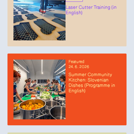
Laser Cutter Training (in
English)
Featured
24. 6. 2026
Summer Community
Kitchen: Slovenian
Dishes (Programme in
English)