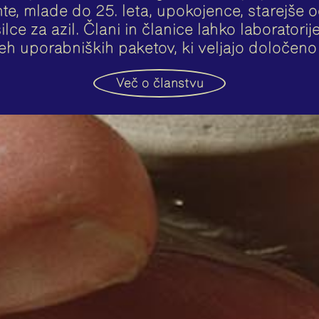
te, mlade do 25. leta, upokojence, starejše o
lce za azil. Člani in članice lahko laboratori
eh uporabniških paketov, ki veljajo določen
Več o članstvu