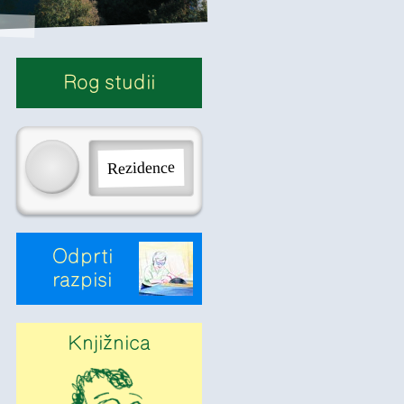
Rog studii
Rezidence
Odprti
razpisi
Knjižnica