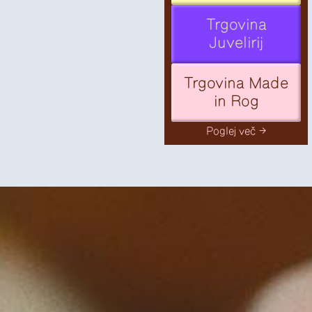
Trgovina
Juvelirij
Trgovina Made
in Rog
Poglej več