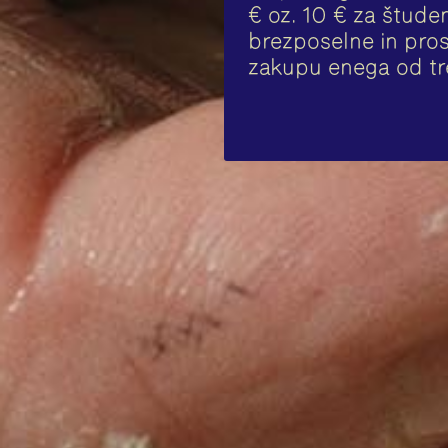
€ oz. 10 € za študen
brezposelne in prosi
zakupu enega od tr