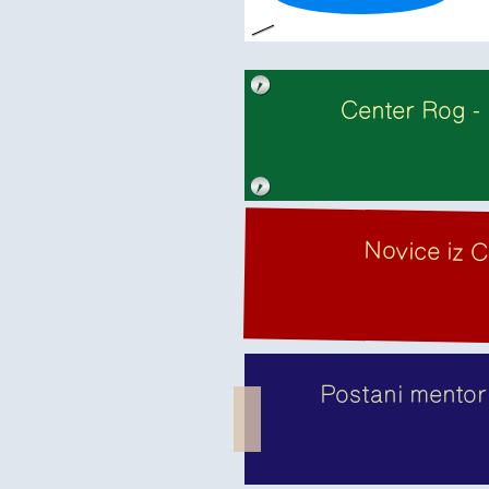
Center Rog - 
Novice iz C
Postani mentor