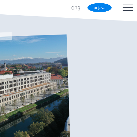
eng
prijava