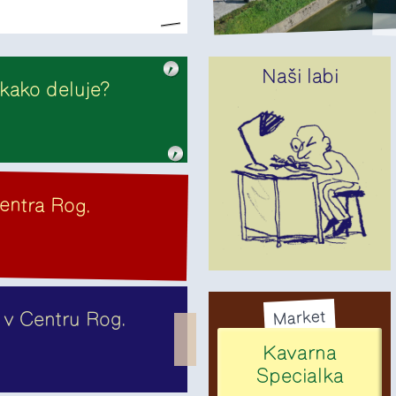
Naši labi
kako deluje?
entra Rog.
Market
 v Centru Rog.
Kavarna
Specialka