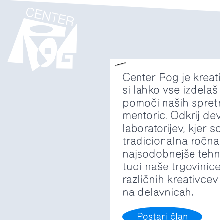
Center Rog je kreati
si lahko vse izdelaš
pomoči naših spretn
mentoric. Odkrij de
laboratorijev, kjer s
tradicionalna ročna
najsodobnejše tehno
tudi naše trgovinice
različnih kreativcev
na delavnicah.
Postani član