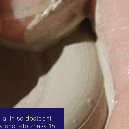
m_a' in so dostopni
Za eno leto znaša 15