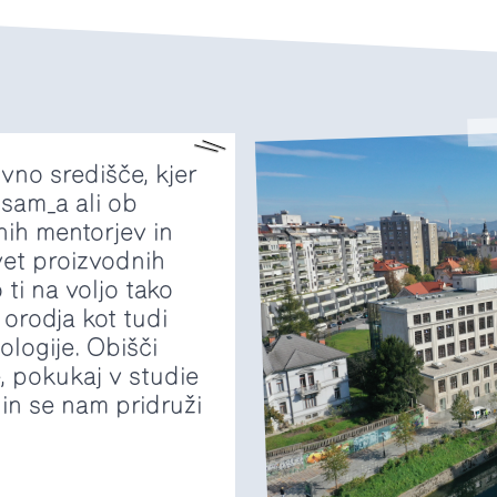
vno središče, kjer
 sam_a ali ob
ih mentorjev in
vet proizvodnih
o ti na voljo tako
 orodja kot tudi
logije. Obišči
, pokukaj v studie
 in se nam pridruži