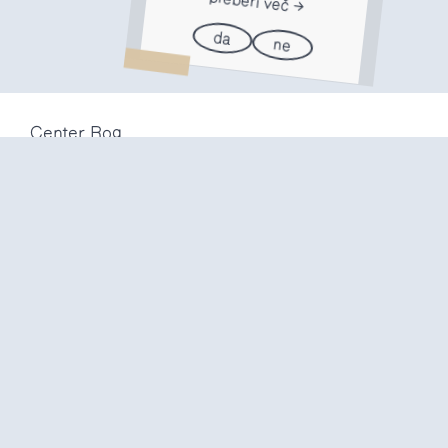
preberi več
da
ne
Center Rog
Trubarjeva 72
1000 Ljubljana
Slovenija
info@center-rog.si
+386 (0)1 320 56 10
Center Rog
pon-pet
8:00 – 22:00
sob
8:00 – 18:00
ned in
prazniki
zaprto
Proizvodni labi
pon-pet
10:00 – 20:00
sob
10:00 – 16:00