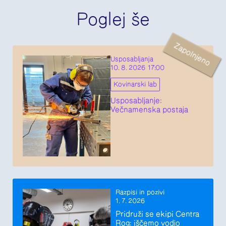
Poglej še
Zapolnjeno
Usposabljanja
10. 8. 2026 17:00
Kovinarski lab
Usposabljanje:
Večnamenska postaja
Razpisi in pozivi
1. 7. 2026
Pridruži se ekipi Centra
Rog: iščemo vodjo