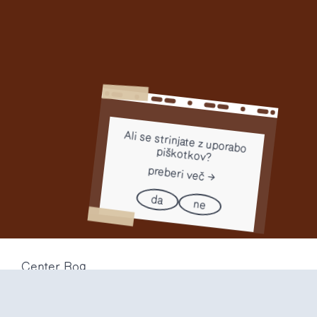
Ali se strinjate z uporabo
piškotkov?
preberi več
da
ne
Center Rog
Trubarjeva 72
1000 Ljubljana
Slovenija