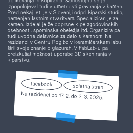
oblikovanja in kopiranja. Samostojno se je
izpopolnjeval tudi v umetnosti graviranja v kamen.
Pred nekaj leti je v Sloveniji odprl kiparski studio,
namenjen lastnim stvaritvam. Specializiran je za
kamen. Izdelal je že doprsne kipe zgodovinskih
osebnosti, spominska obeležja itd. Organizira pa
tudi uvodne delavnice za delo s kamnom. Na
rezidenci v Centru Rog bo v keramičarskem labu
širil svoje znanje o glazurah. V FabLab-u pa
preizkušal možnost uporabe 3D skeniranja v
kiparstvu.
facebook
spletna stran
Na rezidenci od 17. 2. do 2. 3. 2025.