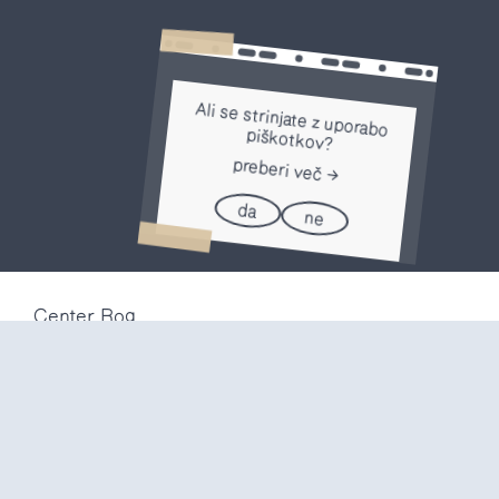
Ali se strinjate z uporabo
piškotkov?
preberi več
da
ne
Center Rog
Trubarjeva 72
1000 Ljubljana
Slovenija
info@center-rog.si
+386 (0)1 320 56 10
Center Rog