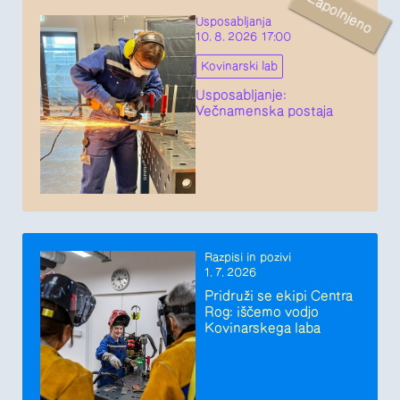
Zapolnjeno
Usposabljanja
10. 8. 2026 17:00
Kovinarski lab
Usposabljanje:
Večnamenska postaja
Razpisi in pozivi
1. 7. 2026
Pridruži se ekipi Centra
Rog: iščemo vodjo
Kovinarskega laba