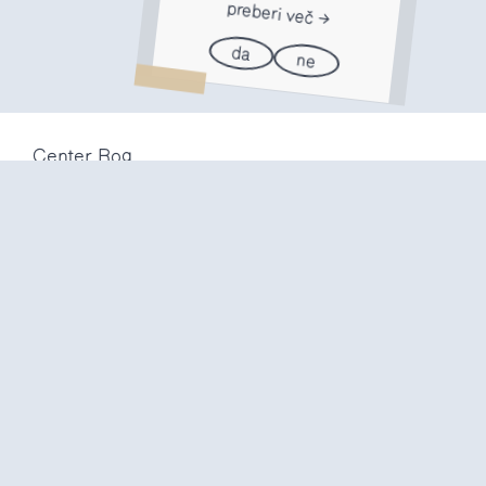
preberi več
da
ne
Center Rog
Trubarjeva 72
1000 Ljubljana
Slovenija
info@center-rog.si
+386 (0)1 320 56 10
Center Rog
pon-pet
8:00 – 22:00
sob
8:00 – 18:00
ned in
prazniki
zaprto
Proizvodni labi
pon-pet
10:00 – 20:00