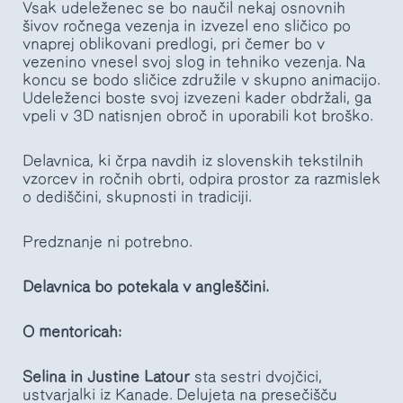
Vsak udeleženec se bo naučil nekaj osnovnih
šivov ročnega vezenja in izvezel eno sličico po
vnaprej oblikovani predlogi, pri čemer bo v
vezenino vnesel svoj slog in tehniko vezenja. Na
koncu se bodo sličice združile v skupno animacijo.
Udeleženci boste svoj izvezeni kader obdržali, ga
vpeli v 3D natisnjen obroč in uporabili kot broško.
Delavnica, ki črpa navdih iz slovenskih tekstilnih
vzorcev in ročnih obrti, odpira prostor za razmislek
o dediščini, skupnosti in tradiciji.
Predznanje ni potrebno.
Delavnica bo potekala v angleščini.
O mentoricah:
Selina in Justine Latour
sta sestri dvojčici,
ustvarjalki iz Kanade. Delujeta na presečišču