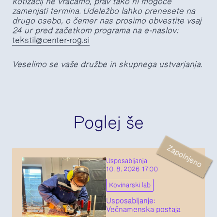
kotizacij ne vračamo, prav tako ni mogoče
zamenjati termina. Udeležbo lahko prenesete na
drugo osebo, o čemer nas prosimo obvestite vsaj
24 ur pred začetkom programa na e-naslov:
tekstil@center-rog.si
Veselimo se vaše družbe in skupnega ustvarjanja.
Poglej še
Zapolnjeno
Usposabljanja
10. 8. 2026 17:00
Kovinarski lab
Usposabljanje:
Večnamenska postaja