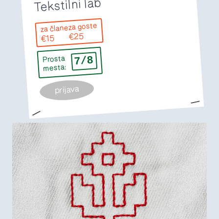
Tekstilni lab
za goste
za člane
€25
€15
7/8
Prosta
mesta:
prijava