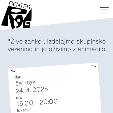
"Žive zanke": Izdelajmo skupinsko
vezenino in jo oživimo z animacijo
datum
četrtek
24. 4. 2025
ura
20:00
-
16:00
lokacija