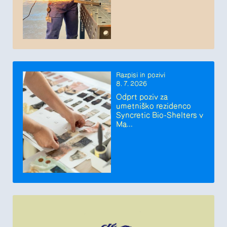
Razpisi in pozivi
8. 7. 2026
Odprt poziv za
umetniško rezidenco
Syncretic Bio-Shelters v
Ma...