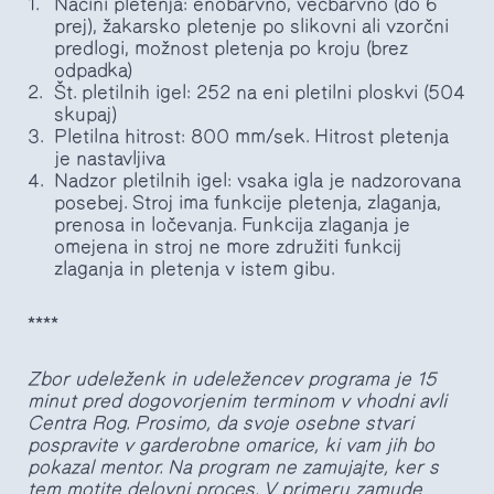
Načini pletenja: enobarvno, večbarvno (do 6
prej), žakarsko pletenje po slikovni ali vzorčni
predlogi, možnost pletenja po kroju (brez
odpadka)
Št. pletilnih igel: 252 na eni pletilni ploskvi (504
skupaj)
Pletilna hitrost: 800 mm/sek. Hitrost pletenja
je nastavljiva
Nadzor pletilnih igel: vsaka igla je nadzorovana
posebej. Stroj ima funkcije pletenja, zlaganja,
prenosa in ločevanja. Funkcija zlaganja je
omejena in stroj ne more združiti funkcij
zlaganja in pletenja v istem gibu.
****
Zbor udeleženk in udeležencev programa je 15
minut pred dogovorjenim terminom v vhodni avli
Centra Rog. Prosimo, da svoje osebne stvari
pospravite v garderobne omarice, ki vam jih bo
pokazal mentor. Na program ne zamujajte, ker s
tem motite delovni proces. V primeru zamude