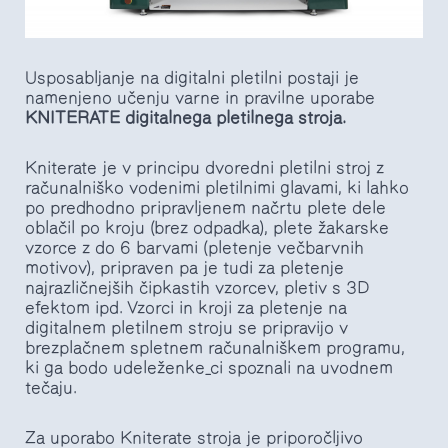
Usposabljanje na digitalni pletilni postaji je
namenjeno učenju varne in pravilne uporabe
KNITERATE digitalnega pletilnega stroja.
Kniterate je v principu dvoredni pletilni stroj z
računalniško vodenimi pletilnimi glavami, ki lahko
po predhodno pripravljenem načrtu plete dele
oblačil po kroju (brez odpadka), plete žakarske
vzorce z do 6 barvami (pletenje večbarvnih
motivov), pripraven pa je tudi za pletenje
najrazličnejših čipkastih vzorcev, pletiv s 3D
efektom ipd. Vzorci in kroji za pletenje na
digitalnem pletilnem stroju se pripravijo v
brezplačnem spletnem računalniškem programu,
ki ga bodo udeleženke_ci spoznali na uvodnem
tečaju.
Za uporabo Kniterate stroja je priporočljivo