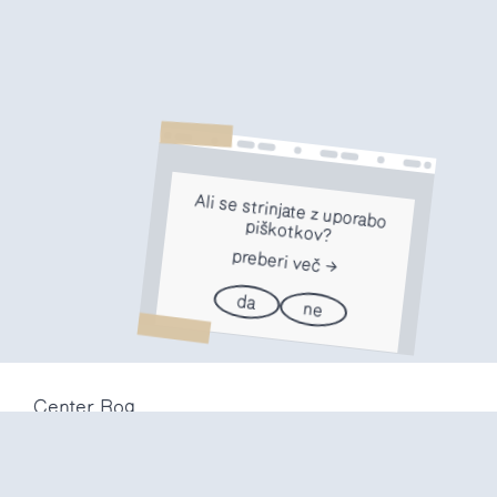
Ali se strinjate z uporabo
piškotkov?
preberi več
da
ne
Center Rog
Trubarjeva 72
1000 Ljubljana
Slovenija