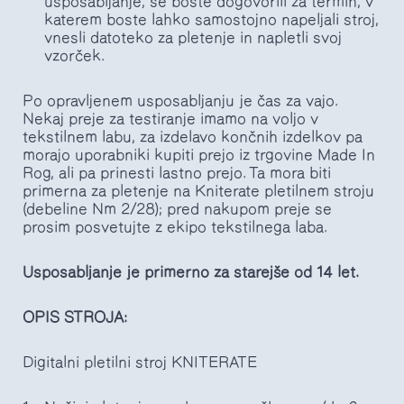
usposabljanje, se boste dogovorili za termin, v
katerem boste lahko samostojno napeljali stroj,
vnesli datoteko za pletenje in napletli svoj
vzorček.
Po opravljenem usposabljanju je čas za vajo.
Nekaj preje za testiranje imamo na voljo v
tekstilnem labu, za izdelavo končnih izdelkov pa
morajo uporabniki kupiti prejo iz trgovine Made In
Rog, ali pa prinesti lastno prejo. Ta mora biti
primerna za pletenje na Kniterate pletilnem stroju
(debeline Nm 2/28); pred nakupom preje se
prosim posvetujte z ekipo tekstilnega laba.
Usposabljanje je primerno za starejše od 14 let.
OPIS STROJA:
Digitalni pletilni stroj KNITERATE