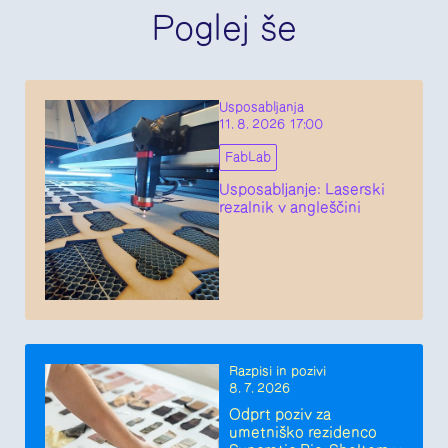
Poglej še
Usposabljanja
11. 8. 2026 17:00
FabLab
Usposabljanje: Laserski
rezalnik v angleščini
Razpisi in pozivi
8. 7. 2026
Odprt poziv za
umetniško rezidenco