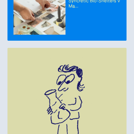
Syncretic Bio-Shelters v
Ma...