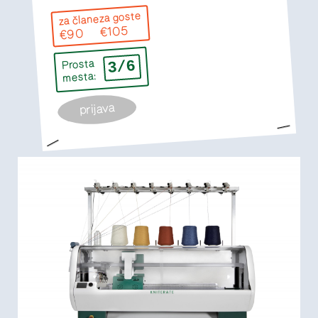
za goste
za člane
€105
€90
3/6
Prosta
mesta:
prijava