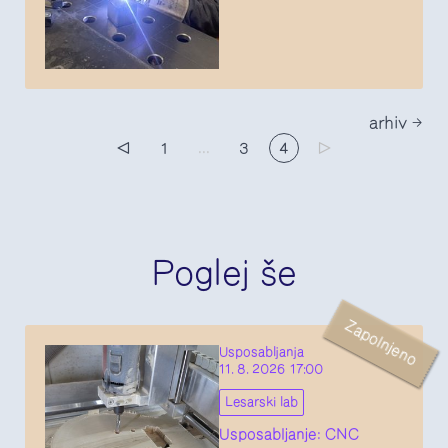
arhiv
▷
1
...
3
4
▷
Poglej še
Zapolnjeno
Usposabljanja
11. 8. 2026 17:00
Lesarski lab
Usposabljanje: CNC