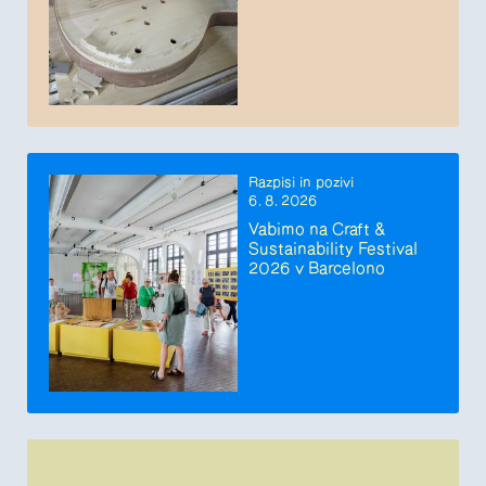
Razpisi in pozivi
6. 8. 2026
Vabimo na Craft &
Sustainability Festival
2026 v Barcelono