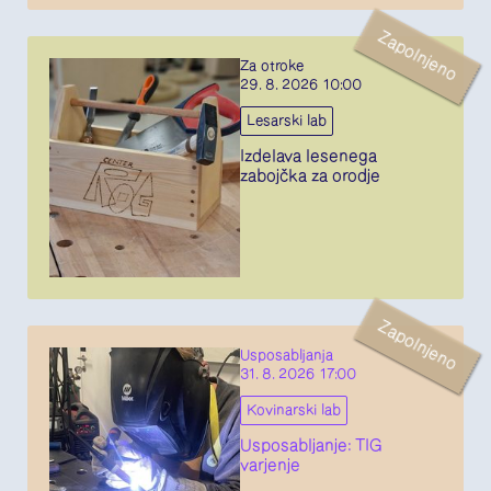
Zapolnjeno
Za otroke
29. 8. 2026 10:00
Lesarski lab
Izdelava lesenega
zabojčka za orodje
Zapolnjeno
Usposabljanja
31. 8. 2026 17:00
Kovinarski lab
Usposabljanje: TIG
varjenje