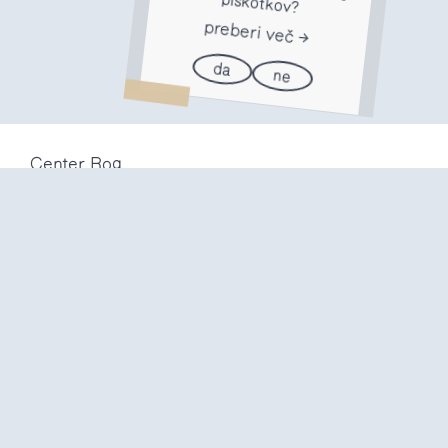
piškotkov?
preberi več
da
ne
Center Rog
Trubarjeva 72
1000 Ljubljana
Slovenija
info@center-rog.si
+386 (0)1 320 56 10
Center Rog
pon-pet
8:00 – 22:00
sob
8:00 – 18:00
ned in
prazniki
zaprto
Proizvodni labi