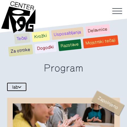
Delavnice
Usposabljanja
Krožki
Tečaji
Mojstrski tečaji
Razstave
Dogodki
Za otroke
Program
lab
Zapolnjeno