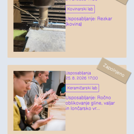
Kovinarski lab
Usposabljanje: Rezkar
(kovina)
Zapolnjeno
Usposabljanja
25. 8. 2026 17:00
Keramičarski lab
Usposabljanje: Ročno
oblikovanje gline, valjar
in lončarsko vr...