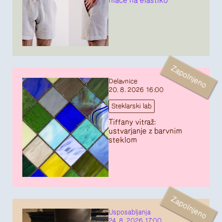
hlače na elastiko
Zapolnjeno
Delavnice
20. 8. 2026 16:00
Steklarski lab
Tiffany vitraž:
ustvarjanje z barvnim
steklom
Zapolnjeno
Usposabljanja
24. 8. 2026 17:00