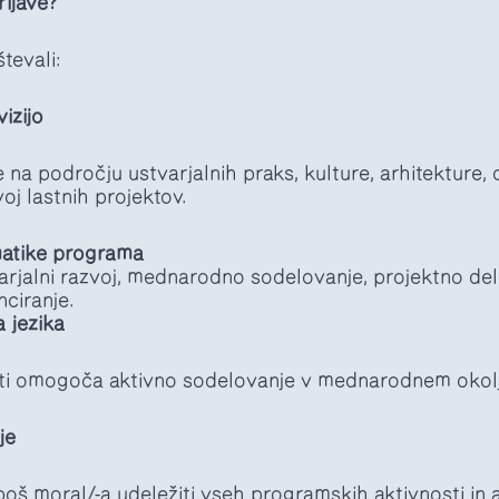
ijave?
tevali:
izijo
 na področju ustvarjalnih praks, kulture, arhitekture, o
oj lastnih projektov.
ematike programa
arjalni razvoj, mednarodno sodelovanje, projektno de
nciranje.
 jezika
 ti omogoča aktivno sodelovanje v mednarodnem okol
je
boš moral/-a udeležiti vseh programskih aktivnosti in 