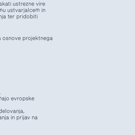
skati ustrezne vire
mu ustvarjalcem in
ja ter pridobiti
-a osnove projektnega
,
imajo evropske
delovanja,
nja in prijav na