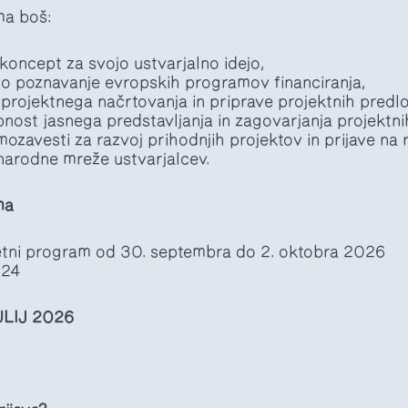
ma boš:
i koncept za svojo ustvarjalno idejo,
no poznavanje evropskih programov financiranja,
 projektnega načrtovanja in priprave projektnih predl
bnost jasnega predstavljanja in zagovarjanja projektnih
mozavesti za razvoj prihodnjih projektov in prijave na 
narodne mreže ustvarjalcev.
ma
letni program od 30. septembra do 2. oktobra 2026
24
JULIJ 2026