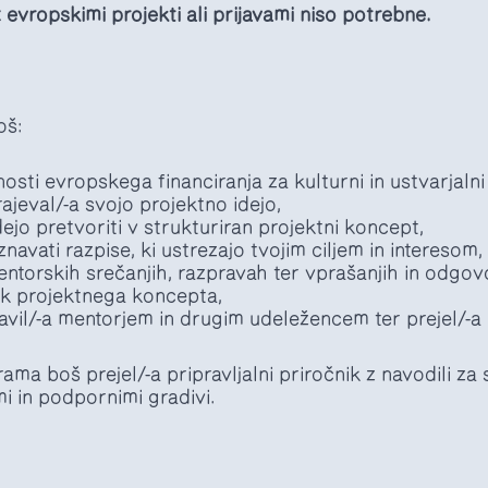
evropskimi projekti ali prijavami niso potrebne.
oš:
osti evropskega financiranja za kulturni in ustvarjalni
rajeval/-a svojo projektno idejo,
dejo pretvoriti v strukturiran projektni koncept,
navati razpise, ki ustrezajo tvojim ciljem in interesom,
ntorskih srečanjih, razpravah ter vprašanjih in odgov
tek projektnega koncepta,
avil/-a mentorjem in drugim udeležencem ter prejel/-a 
a boš prejel/-a pripravljalni priročnik z navodili za
mi in podpornimi gradivi.