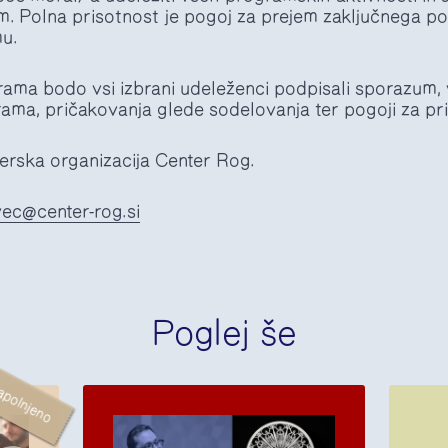
m. Polna prisotnost je pogoj za prejem zaključnega po
u.
ama bodo vsi izbrani udeleženci podpisali sporazum,
grama, pričakovanja glede sodelovanja ter pogoji za pri
nerska organizacija Center Rog.
vec@center-rog.si
Poglej še
apolnjeno