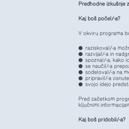
Predhodne izkušnje z 
Kaj boš počel/-a?
V okviru programa b
raziskoval/-a možn
razvijal/-a in nadg
spoznal/-a, kako i
se naučil/-a prepoz
sodeloval/-a na me
pripravil/-a osnu
svojo idejo predst
Pred začetkom program
ključnimi informacija
Kaj boš pridobil/-a?