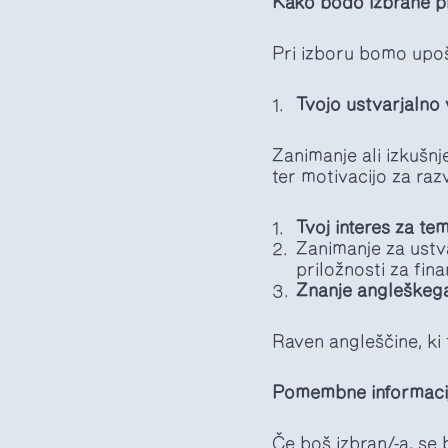
Kako bodo izbrane pr
Pri izboru bomo upoš
Tvojo ustvarjalno v
Zanimanje ali izkušnje
ter motivacijo za razv
Tvoj interes za t
Zanimanje za ustv
priložnosti za fina
Znanje angleškega
Raven angleščine, ki
Pomembne informaci
Če boš izbran/-a, se 