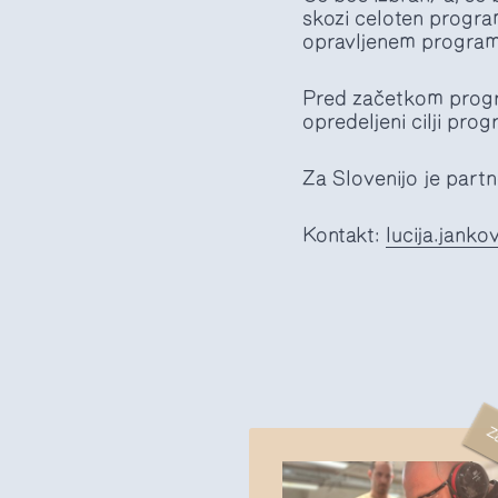
skozi celoten progra
opravljenem program
Pred začetkom progr
opredeljeni cilji pro
Za Slovenijo je part
Kontakt:
lucija.janko
Z