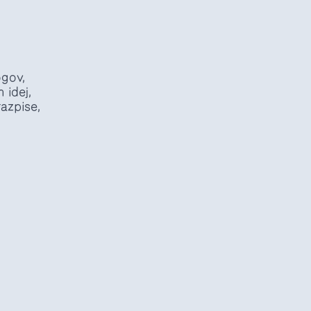
ogov,
 idej,
razpise,