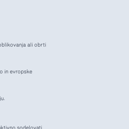
blikovanja ali obrti
lo in evropske
ju.
aktivno sodelovati