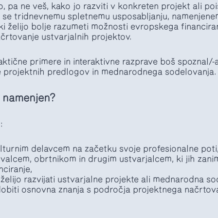
, pa ne veš, kako jo razviti v konkreten projekt ali poi
ži se tridnevnemu spletnemu usposabljanju, namenjene
i želijo bolje razumeti možnosti evropskega financiran
ačrtovanje ustvarjalnih projektov.
aktične primere in interaktivne razprave boš spoznal/
e projektnih predlogov in mednarodnega sodelovanja.
 namenjen?
:
ulturnim delavcem na začetku svoje profesionalne poti
valcem, obrtnikom in drugim ustvarjalcem, ki jih zan
nciranje,
elijo razvijati ustvarjalne projekte ali mednarodna so
idobiti osnovna znanja s področja projektnega načrtova