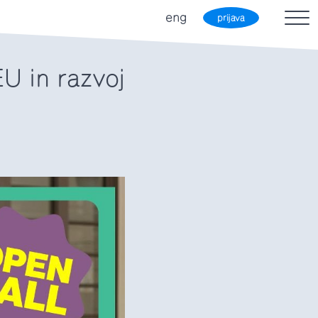
eng
prijava
U in razvoj