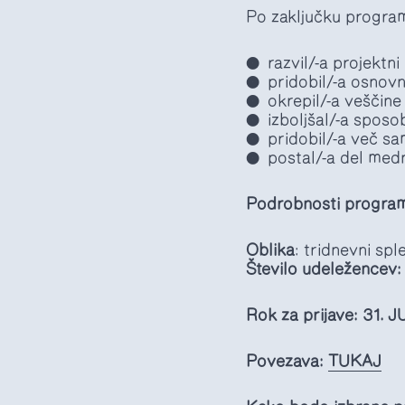
Po zaključku progra
razvil/-a projektn
pridobil/-a osnov
okrepil/-a veščine
izboljšal/-a sposo
pridobil/-a več sa
postal/-a del med
Podrobnosti progra
Oblika
: tridnevni sp
Število udeležencev:
Rok za prijave: 31. 
Povezava:
TUKAJ