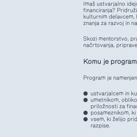
Imaš ustvarjalno idejo
financiranja? Pridru
kulturnim delavcem, k
znanja za razvoj in n
Skozi mentorstvo, pr
načrtovanja, priprav
Komu je program
Program je namenjen
ustvarjalcem in k
umetnikom, obliko
priložnosti za fina
posameznikom, ki ž
vsem, ki želijo pr
razpise.