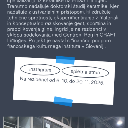
specializacijo iz keramike na ENSA Limoges.
Trenutno nadaljuje doktorski študij keramike, kjer
nadaljuje z ustvarjalnim pristopom, ki združuje
tehnične spretnosti, eksperimentiranje z materiali
in konceptualno raziskovanje gest, spomina in
preoblikovanja gline. Ingrid je na rezidenci v
sklopu sodelovanja med Centrom Rog in CRAFT
Limoges. Projekt je nastal s finančno podporo
francoskega kulturnega inštituta v Sloveniji.
instagram
spletna stran
Na rezidenci od 6. 10. do 20. 11. 2025.