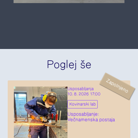
Poglej še
Zapolnjeno
Usposabljanja
10. 8. 2026 17:00
Kovinarski lab
Usposabljanje:
Večnamenska postaja