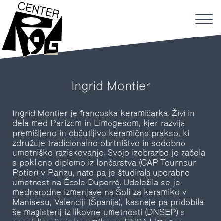
Ingrid Montier
Ingrid Montier je francoska keramičarka. Živi in
dela med Parizom in Limogesom, kjer razvija
premišljeno in občutljivo keramično prakso, ki
združuje tradicionalno obrtništvo in sodobno
umetniško raziskovanje. Svojo izobrazbo je začela
s poklicno diplomo iz lončarstva (CAP Tourneur
Potier) v Parizu, nato pa je študirala uporabno
umetnost na École Duperré. Udeležila se je
mednarodne izmenjave na Šoli za keramiko v
Manisesu, Valenciji (Španija), kasneje pa pridobila
še magisterij iz likovne umetnosti (DNSEP) s