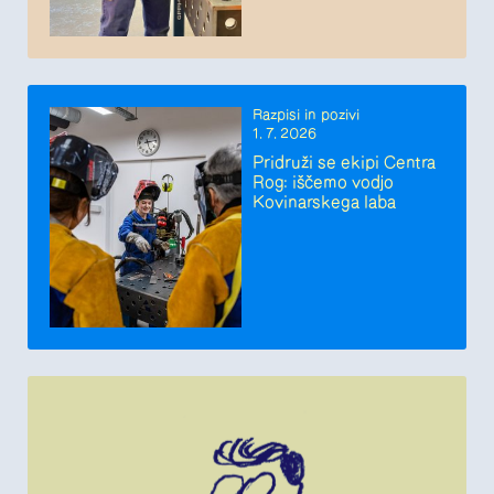
Razpisi in pozivi
1. 7. 2026
Pridruži se ekipi Centra
Rog: iščemo vodjo
Kovinarskega laba