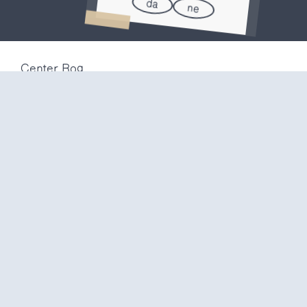
da
ne
Center Rog
Trubarjeva 72
1000 Ljubljana
Slovenija
info@center-rog.si
+386 (0)1 320 56 10
Center Rog
pon-pet
8:00 – 22:00
sob
8:00 – 18:00
ned in
prazniki
zaprto
Proizvodni labi
pon-pet
10:00 – 20:00
sob
10:00 – 16:00
ned in