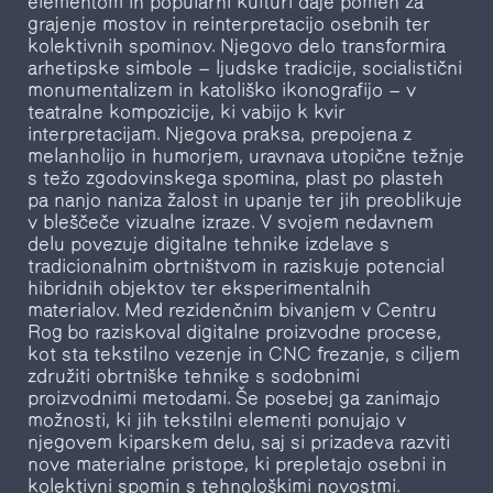
elementom in popularni kulturi daje pomen za
grajenje mostov in reinterpretacijo osebnih ter
kolektivnih spominov. Njegovo delo transformira
arhetipske simbole — ljudske tradicije, socialistični
monumentalizem in katoliško ikonografijo — v
teatralne kompozicije, ki vabijo k kvir
interpretacijam. Njegova praksa, prepojena z
melanholijo in humorjem, uravnava utopične težnje
s težo zgodovinskega spomina, plast po plasteh
pa nanjo naniza žalost in upanje ter jih preoblikuje
v bleščeče vizualne izraze. V svojem nedavnem
delu povezuje digitalne tehnike izdelave s
tradicionalnim obrtništvom in raziskuje potencial
hibridnih objektov ter eksperimentalnih
materialov. Med rezidenčnim bivanjem v Centru
Rog bo raziskoval digitalne proizvodne procese,
kot sta tekstilno vezenje in CNC frezanje, s ciljem
združiti obrtniške tehnike s sodobnimi
proizvodnimi metodami. Še posebej ga zanimajo
možnosti, ki jih tekstilni elementi ponujajo v
njegovem kiparskem delu, saj si prizadeva razviti
nove materialne pristope, ki prepletajo osebni in
kolektivni spomin s tehnološkimi novostmi.