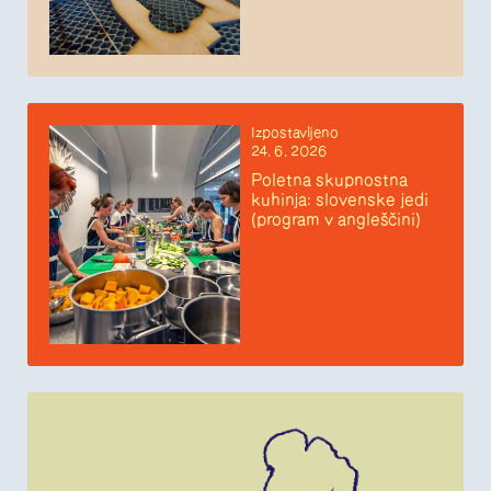
Izpostavljeno
24. 6. 2026
Poletna skupnostna
kuhinja: slovenske jedi
(program v angleščini)