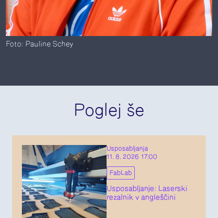
Foto: Pauline Schey
Poglej še
Usposabljanja
11. 8. 2026 17:00
FabLab
Usposabljanje: Laserski
rezalnik v angleščini