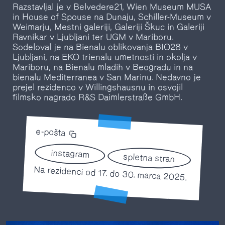
Razstavljal je v Belvedere21, Wien Museum MUSA
in House of Spouse na Dunaju, Schiller-Museum v
Weimarju, Mestni galeriji, Galeriji Škuc in Galeriji
Ravnikar v Ljubljani ter UGM v Mariboru.
Sodeloval je na Bienalu oblikovanja BIO28 v
Ljubljani, na EKO trienalu umetnosti in okolja v
Mariboru, na Bienalu mladih v Beogradu in na
bienalu Mediterranea v San Marinu. Nedavno je
prejel rezidenco v Willingshausnu in osvojil
filmsko nagrado R&S Daimlerstraße GmbH.
e-pošta
instagram
spletna stran
Na rezidenci od 17. do 30. marca 2025.