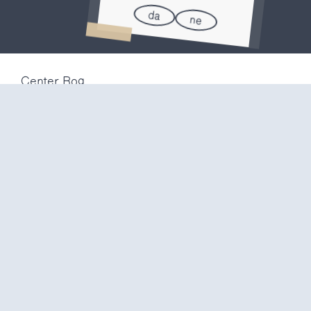
da
ne
Center Rog
Trubarjeva 72
1000 Ljubljana
Slovenija
info@center-rog.si
+386 (0)1 320 56 10
Center Rog
pon-pet
8:00 – 22:00
sob
8:00 – 18:00
ned in
prazniki
zaprto
Proizvodni labi
pon-pet
10:00 – 20:00
sob
10:00 – 16:00
ned in