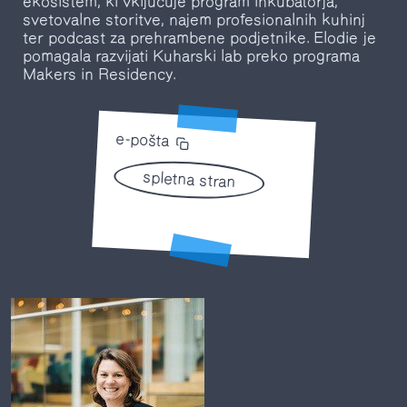
ekosistem, ki vključuje program inkubatorja,
svetovalne storitve, najem profesionalnih kuhinj
ter podcast za prehrambene podjetnike. Elodie je
pomagala razvijati Kuharski lab preko programa
Makers in Residency.
e-pošta
spletna stran