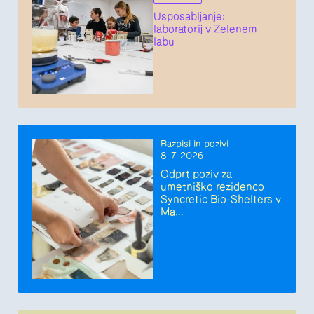
Usposabljanje:
laboratorij v Zelenem
labu
Razpisi in pozivi
8. 7. 2026
Odprt poziv za
umetniško rezidenco
Syncretic Bio-Shelters v
Ma...