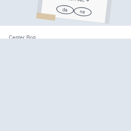
da
ne
Center Rog
Trubarjeva 72
1000 Ljubljana
Slovenija
info@center-rog.si
+386 (0)1 320 56 10
Center Rog
pon-pet
8:00 – 22:00
sob
8:00 – 18:00
ned in
prazniki
zaprto
Proizvodni labi
pon-pet
10:00 – 20:00
sob
10:00 – 16:00