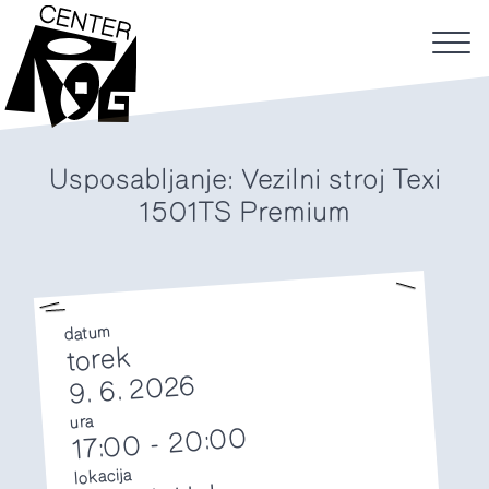
Usposabljanje: Vezilni stroj Texi
1501TS Premium
datum
torek
9. 6. 2026
ura
20:00
-
17:00
lokacija