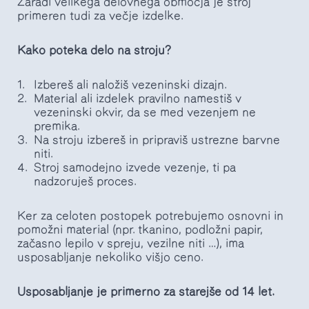
Zaradi velikega delovnega območja je stroj
primeren tudi za večje izdelke.
Kako poteka delo na stroju?
Izbereš ali naložiš vezeninski dizajn.
Material ali izdelek pravilno namestiš v
vezeninski okvir, da se med vezenjem ne
premika.
Na stroju izbereš in pripraviš ustrezne barvne
niti.
Stroj samodejno izvede vezenje, ti pa
nadzoruješ proces.
Ker za celoten postopek potrebujemo osnovni in
pomožni material (npr. tkanino, podložni papir,
začasno lepilo v spreju, vezilne niti …), ima
usposabljanje nekoliko višjo ceno.
Usposabljanje je primerno za starejše od 14 let.