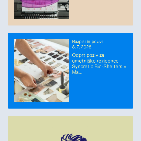
Razpisi in pozivi
8. 7. 2026
Odprt poziv za
umetniško rezidenco
Syncretic Bio-Shelters v
Ma...