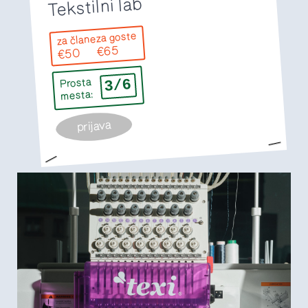
Tekstilni lab
za goste
za člane
€65
€50
3/6
Prosta
mesta:
prijava