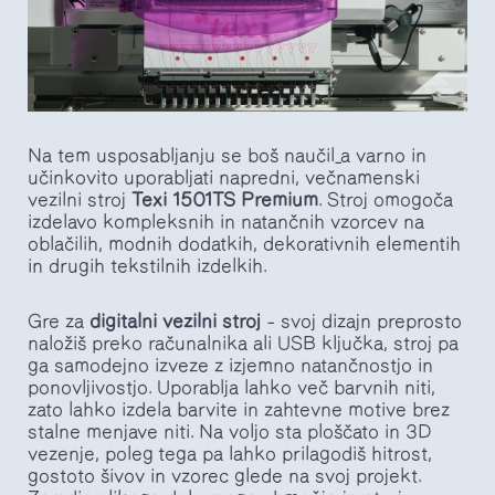
Na tem usposabljanju se boš naučil_a varno in
učinkovito uporabljati napredni, večnamenski
vezilni stroj
Texi 1501TS Premium
. Stroj omogoča
izdelavo kompleksnih in natančnih vzorcev na
oblačilih, modnih dodatkih, dekorativnih elementih
in drugih tekstilnih izdelkih.
Gre za
digitalni vezilni stroj
– svoj dizajn preprosto
naložiš preko računalnika ali USB ključka, stroj pa
ga samodejno izveze z izjemno natančnostjo in
ponovljivostjo. Uporablja lahko več barvnih niti,
zato lahko izdela barvite in zahtevne motive brez
stalne menjave niti. Na voljo sta ploščato in 3D
vezenje, poleg tega pa lahko prilagodiš hitrost,
gostoto šivov in vzorec glede na svoj projekt.