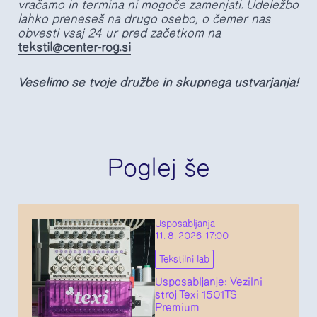
vračamo in termina ni mogoče zamenjati. Udeležbo
lahko preneseš na drugo osebo, o čemer nas
obvesti vsaj 24 ur pred začetkom na
tekstil@center-rog.si
Veselimo se tvoje družbe in skupnega ustvarjanja!
Poglej še
Usposabljanja
11. 8. 2026 17:00
Tekstilni lab
Usposabljanje: Vezilni
stroj Texi 1501TS
Premium