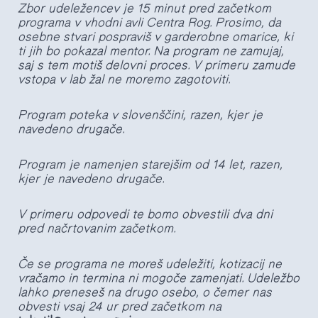
Zbor udeležencev je 15 minut pred začetkom
programa v vhodni avli Centra Rog. Prosimo, da
osebne stvari pospraviš v garderobne omarice, ki
ti jih bo pokazal mentor. Na program ne zamujaj,
saj s tem motiš delovni proces. V primeru zamude
vstopa v lab žal ne moremo zagotoviti.
Program poteka v slovenščini,
razen, kjer je
navedeno drugače.
Program je namenjen starejšim od 14 let, razen,
kjer je navedeno drugače.
V primeru odpovedi te bomo obvestili dva dni
pred načrtovanim začetkom.
Če se programa ne moreš udeležiti, kotizacij ne
vračamo in termina ni mogoče zamenjati. Udeležbo
lahko preneseš na drugo osebo, o čemer nas
obvesti vsaj 24 ur pred začetkom na