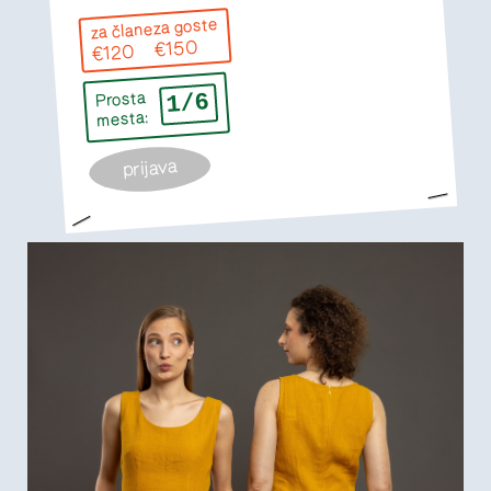
za goste
za člane
€150
€120
1/6
Prosta
mesta:
prijava