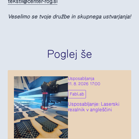
tekstil@center-rog.si
Veselimo se tvoje družbe in skupnega ustvarjanja!
Poglej še
Usposabljanja
11. 8. 2026 17:00
FabLab
Usposabljanje: Laserski
rezalnik v angleščini