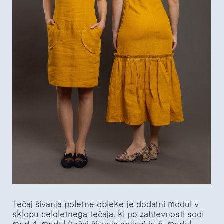
Tečaj šivanja poletne obleke je dodatni modul v
sklopu celoletnega tečaja, ki po zahtevnosti sodi