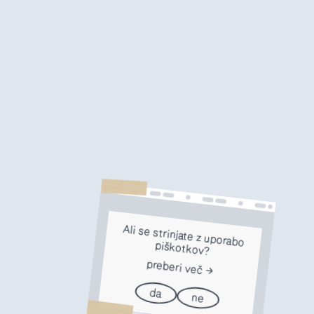
Ali se strinjate z uporabo
piškotkov?
preberi več
da
ne