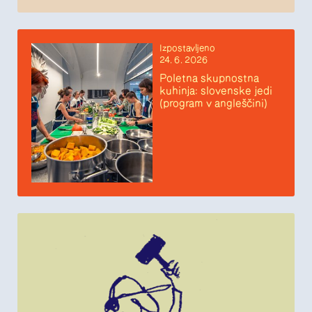
Izpostavljeno
24. 6. 2026
Poletna skupnostna
kuhinja: slovenske jedi
(program v angleščini)