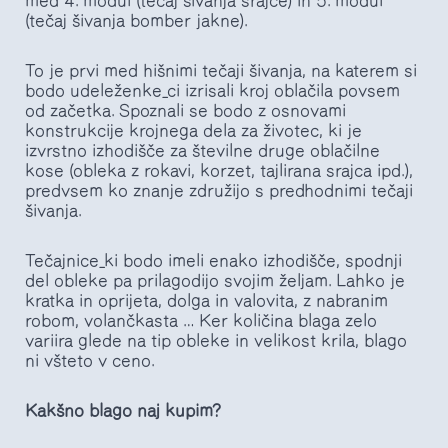
med 4. modul (tečaj šivanja srajce) in 5. modul
(tečaj šivanja bomber jakne).
To je prvi med hišnimi tečaji šivanja, na katerem si
bodo udeleženke_ci izrisali kroj oblačila povsem
od začetka. Spoznali se bodo z osnovami
konstrukcije krojnega dela za životec, ki je
izvrstno izhodišče za številne druge oblačilne
kose (obleka z rokavi, korzet, tajlirana srajca ipd.),
predvsem ko znanje združijo s predhodnimi tečaji
šivanja.
Tečajnice_ki bodo imeli enako izhodišče, spodnji
del obleke pa prilagodijo svojim željam. Lahko je
kratka in oprijeta, dolga in valovita, z nabranim
robom, volančkasta … Ker količina blaga zelo
variira glede na tip obleke in velikost krila, blago
ni všteto v ceno.
Kakšno blago naj kupim?