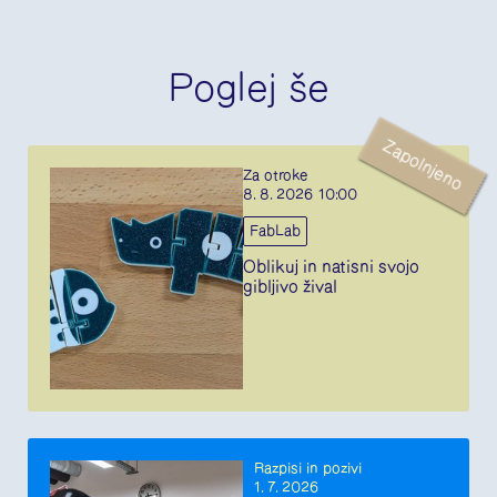
Poglej še
Zapolnjeno
Za otroke
8. 8. 2026 10:00
FabLab
Oblikuj in natisni svojo
gibljivo žival
Razpisi in pozivi
1. 7. 2026