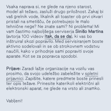
Vsaka naprava si, ne glede na njeno starost,
model ali težavo, zasluži drugo priložnost. Zakaj bi
vaš grelnik vode, likalnik ali toaster ob prvi okvari
pristali na smetišču, če potrebujejo le malo
tehnične nege? Ne znate sami? Ni problema! Mi
vam častimo najboljšega serviserja
Sinišo Martina
(avtorja 100 videov
Itak, da se da
), ki vas bo
inštruiral skozi popravilo. Med servisiranjem boste
aktivno sodelovali in se ob strokovnem vodstvu
naučili, kako v prihodnje sami popraviti svoje
aparate. Kot se za popravca spodobi.
Prijave:
Zaradi lažje organizacije na vozilu vas
prosimo, da svojo udeležbo zabeležite v
spletni
prijavnici
. Zapišite, katere predmete boste prinesli
ter opis težave. Prinesite katerikoli električni ali
elektronski aparat, ne glede na vrsto ali znamko.
Vabljeni!