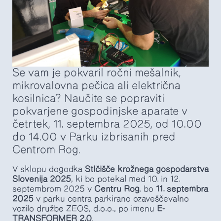
Se vam je pokvaril ročni mešalnik,
mikrovalovna pečica ali električna
kosilnica? Naučite se popraviti
pokvarjene gospodinjske aparate v
četrtek, 11. septembra 2025, od 10.00
do 14.00 v Parku izbrisanih pred
Centrom Rog.
V sklopu dogodka
Stičišče krožnega gospodarstva
Slovenija 2025
, ki bo potekal med 10. in 12.
septembrom 2025 v
Centru Rog
, bo
11. septembra
2025
v parku centra parkirano ozaveščevalno
vozilo družbe ZEOS, d.o.o., po imenu
E-
TRANSFORMER 2.0
.