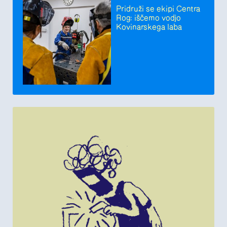
Pridruži se ekipi Centra
Rog: iščemo vodjo
Kovinarskega laba