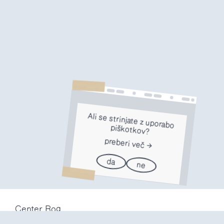
Ali se strinjate z uporabo
piškotkov?
preberi več
da
ne
Center Rog
Trubarjeva 72