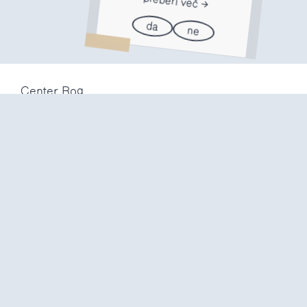
preberi več
da
ne
Center Rog
Trubarjeva 72
1000 Ljubljana
Slovenija
info@center-rog.si
+386 (0)1 320 56 10
Center Rog
pon-pet
8:00 – 22:00
sob
8:00 – 18:00
ned in
prazniki
zaprto
Proizvodni labi
pon-pet
10:00 – 20:00
sob
10:00 – 16:00