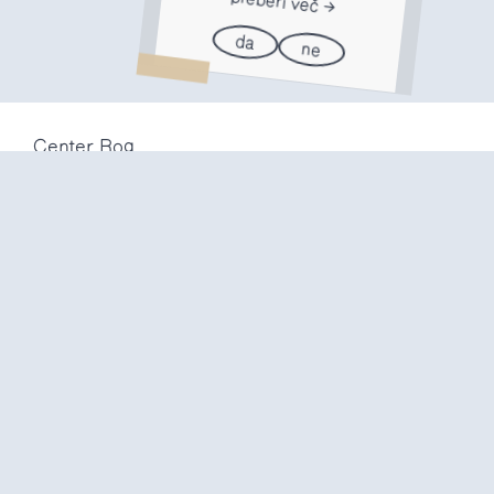
preberi več
da
ne
Center Rog
Trubarjeva 72
1000 Ljubljana
Slovenija
info@center-rog.si
+386 (0)1 320 56 10
Center Rog
pon-pet
8:00 – 22:00
sob
8:00 – 18:00
ned in
prazniki
zaprto
Proizvodni labi
pon-pet
10:00 – 20:00
sob
10:00 – 16:00